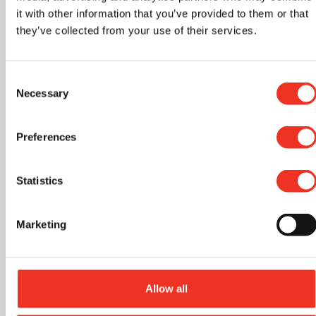
it with other information that you’ve provided to them or that
they’ve collected from your use of their services.
Consent
Necessary
Selection
Preferences
Veelgestelde vragen
Statistics
Marketing
Welke varianten buizen zijn er?
Er zijn twee varianten van de JK flextube:
Allow all