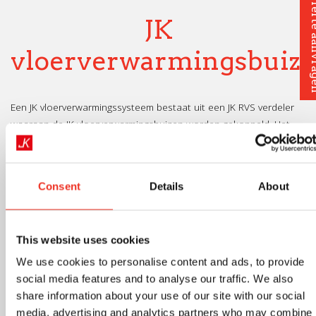
Offerte 
JK
vloerverwarmingsbuiz
Een JK vloerverwarmingssysteem bestaat uit een JK RVS verdeler
waaraan de JK vloerverwarmingsbuizen worden gekoppeld. Het
systeem werkt met een leidingsstelsel van
vloerverwarmingsbuizen (
groepen
) waar warm water door
circuleert (
wordt rondgepompt
).
Consent
Details
About
De vloerverwarmingsbuizen worden in de vorm van een spiraal of
slakkenhuis gelegd, met 10 tot 20 centimeter ruimte ertussen
This website uses cookies
(
afstand is afhankelijk van het benodigde vermogen in de te
We use cookies to personalise content and ads, to provide
verwarmen ruimte en gekozen afgiftesysteem
). Zo wordt elk deel
social media features and to analyse our traffic. We also
met vloerverwarming van het vloeroppervlak goed verwarmd.
share information about your use of our site with our social
media, advertising and analytics partners who may combine