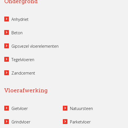
Ondergrond
Anhydriet
Beton
Gipsvezel vloerelementen
Tegelvloeren
Zandcement
Vloerafwerking
Gietvloer
Natuursteen
Grindvloer
Parketvloer