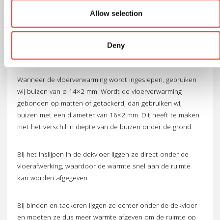
JK flextube Inverse Soft: Deze buis
Allow selection
kan tot 6 bar waterdruk aan.
JK flextube Inverse: Deze buis kan
Deny
tot 10 bar waterdruk aan.
Wanneer de vloerverwarming wordt ingeslepen, gebruiken
wij buizen van ø 14×2 mm. Wordt de vloerverwarming
gebonden op matten of getackerd, dan gebruiken wij
buizen met een diameter van 16×2 mm. Dit heeft te maken
met het verschil in diepte van de buizen onder de grond.
Bij het inslijpen in de dekvloer liggen ze direct onder de
vloerafwerking, waardoor de warmte snel aan de ruimte
kan worden afgegeven.
Bij binden en tackeren liggen ze echter onder de dekvloer
en moeten ze dus meer warmte afgeven om de ruimte op